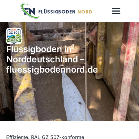
Flüssigboden in
Norddeutschland –
fluessigbodennord.de
Effiziente, RAL GZ 507-konforme